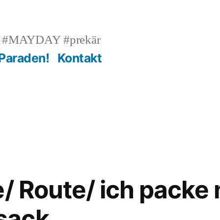
n #MAYDAY #prekär
 Paraden!
Kontakt
e/ Route/ ich packe
sack