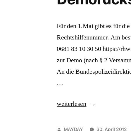
Für den 1.Mai gibt es für di
Rechtshilfenummer. Am beste
0681 83 10 30 50 https://rhw
zur Demo (nach § 2 Versamm
An die Bundespolizeidirekti
…
„Rechtshilfe/
weiterlesen
Route/
ich
Veröffentlicht
MAYDAY
30. April 2012