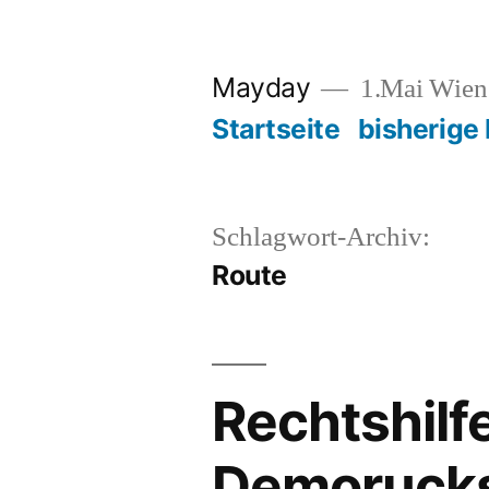
Zum
Inhalt
Mayday
1.Mai Wie
springen
Startseite
bisherige
Schlagwort-Archiv:
Route
Rechtshilf
Demoruck