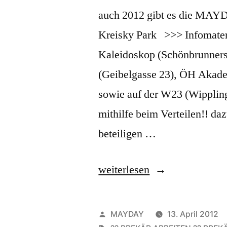
auch 2012 gibt es die MAYD
Kreisky Park >>> Infomateria
Kaleidoskop (Schönbrunners
(Geibelgasse 23), ÖH Akadem
sowie auf der W23 (Wippling
mithilfe beim Verteilen!! da
beteiligen …
„MAYDAY
weiterlesen
2012“
Veröffentlicht
MAYDAY
13. April 2012