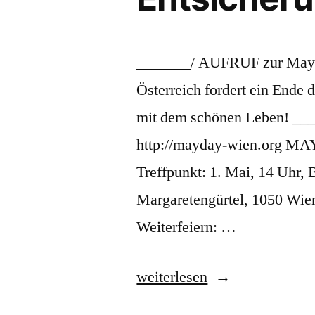
_______/ AUFRUF zur MayDa
Österreich fordert ein Ende d
mit dem schönen Leben! ____
http://mayday-wien.org MA
Treffpunkt: 1. Mai, 14 Uhr,
Margaretengürtel, 1050 Wien
Weiterfeiern: …
„MAYDAY
weiterlesen
12