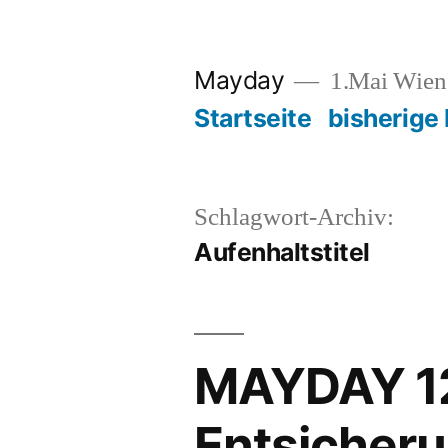
Zum
Inhalt
Mayday
1.Mai Wie
springen
Startseite
bisherige
Schlagwort-Archiv:
Aufenhaltstitel
MAYDAY 12 
Entsicher