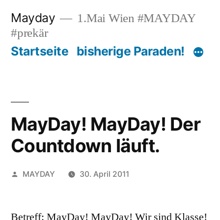
Zum
Mayday
1.Mai Wien #MAYDAY
Inhalt
#prekär
springen
Startseite
bisherige Paraden!
MayDay! MayDay! Der
Countdown läuft.
Veröffentlicht
MAYDAY
30. April 2011
von
Betreff: MayDay! MayDay! Wir sind Klasse!