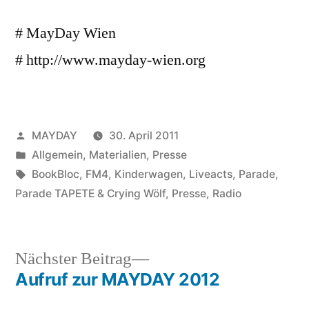
# MayDay Wien
# http://www.mayday-wien.org
Veröffentlicht
MAYDAY
30. April 2011
von
Veröffentlicht
Allgemein
,
Materialien
,
Presse
unter
Schlagwörter:
BookBloc
,
FM4
,
Kinderwagen
,
Liveacts
,
Parade
,
Parade TAPETE & Crying Wölf
,
Presse
,
Radio
Nächster
Nächster Beitrag
Beitrag:
Aufruf zur MAYDAY 2012
Beitragsnavigation