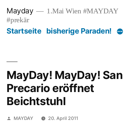
Zum
Mayday
1.Mai Wien #MAYDAY
Inhalt
#prekär
springen
Startseite
bisherige Paraden!
MayDay! MayDay! San
Precario eröffnet
Beichtstuhl
Veröffentlicht
MAYDAY
20. April 2011
von