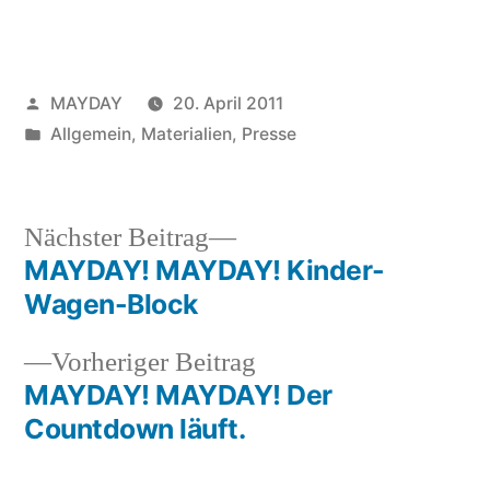
Veröffentlicht
MAYDAY
20. April 2011
von
Veröffentlicht
Allgemein
,
Materialien
,
Presse
unter
Nächster
Nächster Beitrag
Beitrag:
MAYDAY! MAYDAY! Kinder-
Beitragsnavigation
Wagen-Block
Vorheriger
Vorheriger Beitrag
Beitrag:
MAYDAY! MAYDAY! Der
Countdown läuft.