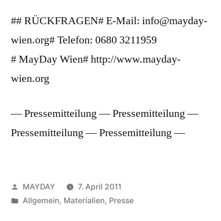
## RÜCKFRAGEN# E-Mail: info@mayday-
wien.org# Telefon: 0680 3211959
# MayDay Wien# http://www.mayday-
wien.org
— Pressemitteilung — Pressemitteilung —
Pressemitteilung — Pressemitteilung —
Veröffentlicht
MAYDAY
7. April 2011
von
Veröffentlicht
Allgemein
,
Materialien
,
Presse
unter