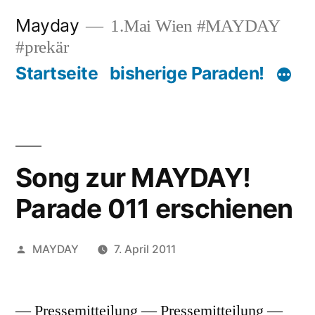
Zum
Mayday
1.Mai Wien #MAYDAY
Inhalt
#prekär
springen
Startseite
bisherige Paraden!
Song zur MAYDAY!
Parade 011 erschienen
Veröffentlicht
MAYDAY
7. April 2011
von
— Pressemitteilung — Pressemitteilung —