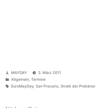
Veröffentlicht
MAYDAY
3. März 2011
von
Veröffentlicht
Allgemein
,
Termine
unter
Schlagwörter:
EuroMayDay
,
San Precario
,
Streik der Prekären