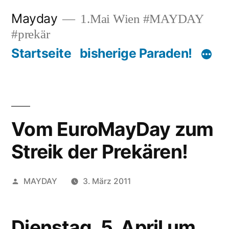
Zum
Mayday
1.Mai Wien #MAYDAY
Inhalt
#prekär
springen
Startseite
bisherige Paraden!
Vom EuroMayDay zum
Streik der Prekären!
Veröffentlicht
MAYDAY
3. März 2011
von
Dienstag, 5. April um